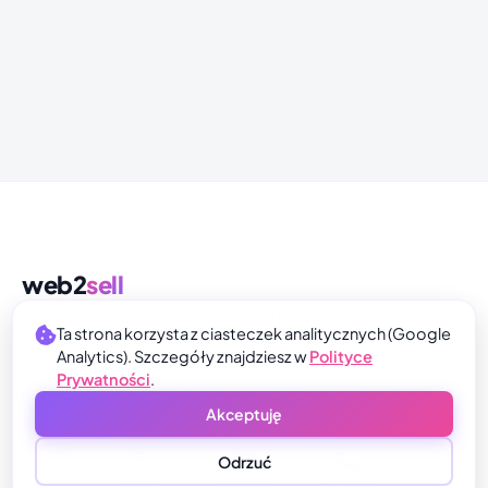
web2
sell
Tworzymy szybkie, nowoczesne i bezpieczne strony
Ta strona korzysta z ciasteczek analitycznych (Google
internetowe od podstaw. Porzucamy obciążające
Analytics). Szczegóły znajdziesz w
Polityce
systemy na rzecz autorskiego, zoptymalizowanego
Prywatności
.
kodu.
Akceptuję
kontakt@web2sell.pl
Kraków, Myślenice, Polska
Odrzuć
Cennik
Wycena
Zadzwoń