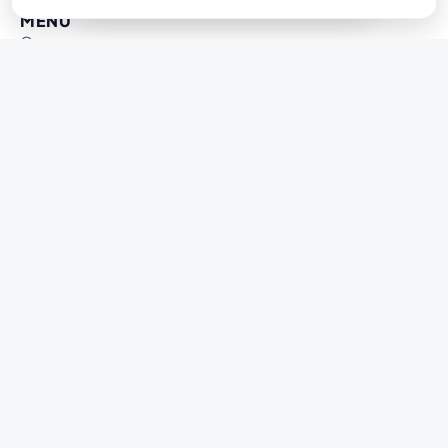
MENU
O nas
Realizacje
Cennik
Jak działamy
Blog
Kontakt
DOKUMENTY
Polityka prywatności
Zasady współpracy
Mapa witryny
© 2026 Copyright web2sell
Design by web2sell team