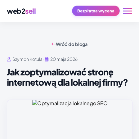
web2
sell
Bezpłatna wycena
Wróć do bloga
Szymon Kotula
•
20 maja 2026
Jak zoptymalizować stronę
internetową dla lokalnej firmy?