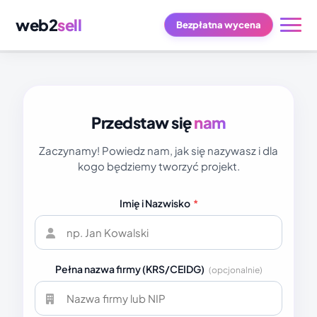
web2
sell
Bezpłatna wycena
Przedstaw się
nam
Zaczynamy! Powiedz nam, jak się nazywasz i dla
kogo będziemy tworzyć projekt.
Imię i Nazwisko
*
Pełna nazwa firmy (KRS/CEIDG)
(opcjonalnie)