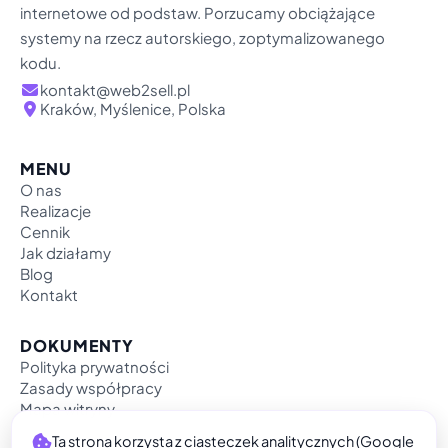
internetowe od podstaw. Porzucamy obciążające
systemy na rzecz autorskiego, zoptymalizowanego
kodu.
kontakt@web2sell.pl
Kraków, Myślenice, Polska
MENU
O nas
Realizacje
Cennik
Jak działamy
Blog
Kontakt
DOKUMENTY
Polityka prywatności
Zasady współpracy
Mapa witryny
Ta strona korzysta z ciasteczek analitycznych (Google